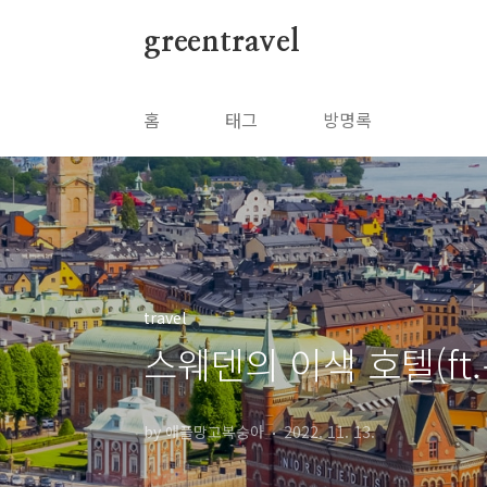
본문 바로가기
greentravel
홈
태그
방명록
travel
스웨덴의 이색 호텔(ft.
by 애플망고복숭아
2022. 11. 13.