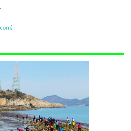
.
.com)