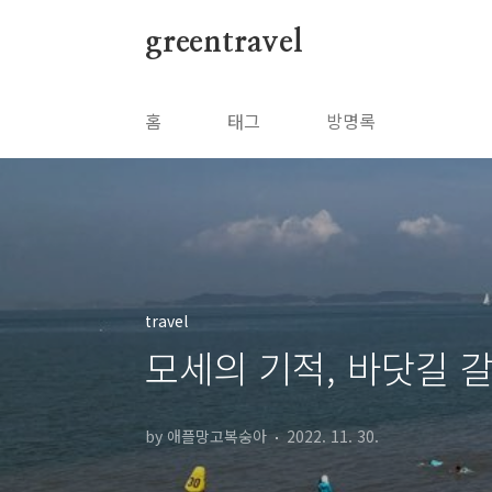
본문 바로가기
greentravel
홈
태그
방명록
travel
모세의 기적, 바닷길 
by 애플망고복숭아
2022. 11. 30.