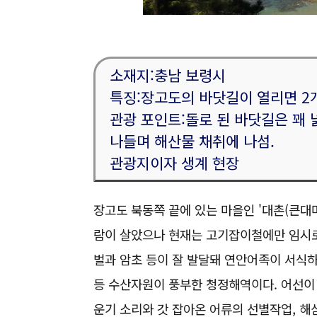
소재지:충남 보령시
특징:장고도의 바닷길이 열리면 2
관광 포인트:돌로 된 바닷길은 꽤 
나들며 해산물 채취에 나섬.
관광지이자 생계 현장
장고도 북동쪽 끝에 있는 마을인 '대촌(큰대머
람이 살았으나 현재는 고기잡이철에만 임시로
벌과 암초 등이 잘 발달돼 연안어족이 서식하는
등 수산자원이 풍부한 청정해역이다. 어선이 
운기 소리와 갓 잡아온 어류의 선별작업, 해