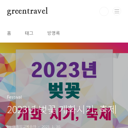
본문 바로가기
greentravel
홈
태그
방명록
Festival
2023년 벚꽃 개화시기, 축제
by 애플망고복숭아
2023. 1. 30.